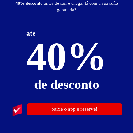
40% desconto
antes de sair e chegar lá com a sua suíte
garantida?
publicidade
até
40%
de desconto
baixe o app e reserve!
Koncord Motel