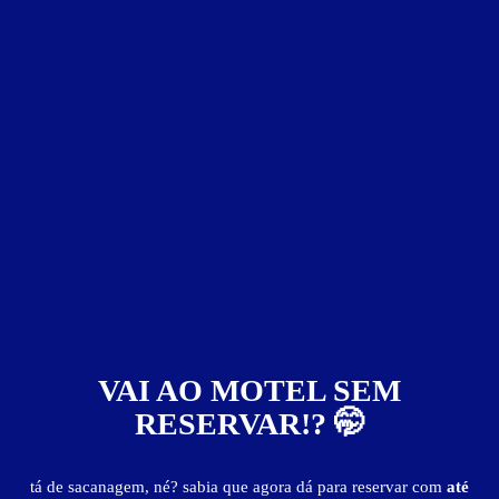
Faixa de preço
Itens de suítes
somente motéis com cupom digital
2
VAI AO MOTEL SEM
RESERVAR!? 🤭
Sex Motel
Centro - Beberibe
tá de sacanagem, né? sabia que agora dá para reservar com
até