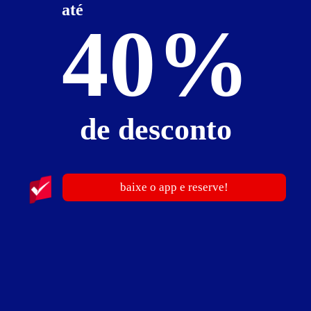
até
Faixa de preço
Itens de suítes
40%
somente motéis com cupom digital
de desconto
0
baixe o app e reserve!
Motel Bips
-- - Palotina