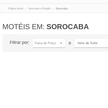
Página inicial
Sorocaba e Região
Sorocaba
MOTÉIS EM:
SOROCABA
Filtrar por:
e
Faixa de Preço