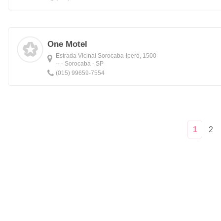
One Motel
Estrada Vicinal Sorocaba-Iperó, 1500
-- - Sorocaba - SP
(015) 99659-7554
1
2