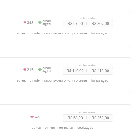
suítes entre
398
R$ 97,00
R$ 807,00
suítes
o motel
cupons-desconto
cortesias
localização
suítes entre
215
R$ 119,00
R$ 419,00
suítes
o motel
cupons-desconto
cortesias
localização
suítes entre
45
R$ 68,00
R$ 259,00
suítes
o motel
cortesias
localização