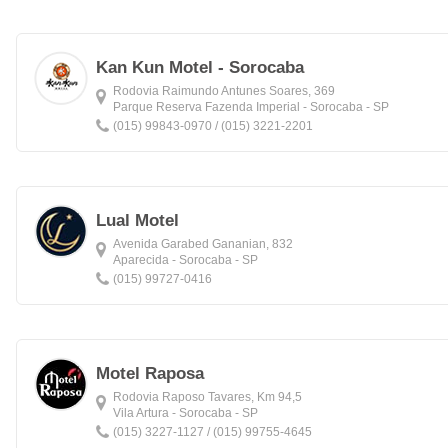
Kan Kun Motel - Sorocaba
Rodovia Raimundo Antunes Soares, 369
Parque Reserva Fazenda Imperial - Sorocaba - SP
(015) 99843-0970 / (015) 3221-2201
Lual Motel
Avenida Garabed Gananian, 832
Aparecida - Sorocaba - SP
(015) 99727-0416
Motel Raposa
Rodovia Raposo Tavares, Km 94,5
Vila Artura - Sorocaba - SP
(015) 3227-1127 / (015) 99755-4645